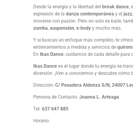
Desde la energía y la libertad del
break dance
, 
expresión de la
danza contemporánea
y el
jazz
moverse con pasión. Pero no solo es baile, tam
zumba
,
suspensión
,
x-body
y mucho más.
Y si buscas un enfoque más completo, te ofre
entrenamientos a medida y servicios de
quirom
En
Ikas Dance
, cuidamos de cada detalle para q
Ikas Dance
es el lugar donde tu energía se tran
diversión. ¡Ven a conocernos y descubre cómo bai
Dirección:
C/ Posadera Aldonza S/N, 24007 Le
Persona de Contacto:
Joanna L. Arteaga
Tel:
637 647 885
Horario: